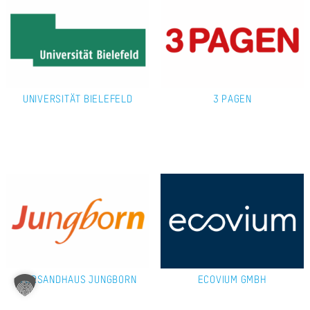
A
Ü
Z
P
UNIVERSITÄT BIELEFELD
3 PAGEN
R
N
K
KAR
PR
VERSANDHAUS JUNGBORN
ECOVIUM GMBH