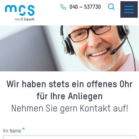
Zum
040 – 537730
Inhalt
IT-
I
Wir haben stets ein offenes Ohr
I
für Ihre Anliegen
CLO
Nehmen Sie gern Kontakt auf!
SOF
Ihr Name
UNT