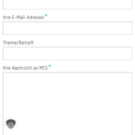
A
Ihre E-Mail-Adresse
Ü
Z
P
Thema/Betreff
R
N
Ihre Nachricht an MCS
K
KAR
PR