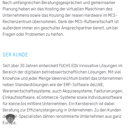
Nach umfangreichen Beratungsgesprächen und gemeinsamer
A
Planung haben wir das Hosting der virtuellen Maschinen des
Unternehmens sowie das Housing der realen Hardware im MCS-
Ü
Rechenzentrum übernommen. Dank der MCS-Rufbereitschaft ist
Z
außerdem immer ein geschulter Ansprechpartner bereit, um bei
Fragen oder Problemen zu helfen.
P
R
DER KUNDE
N
Seit über 30 Jahren entwickelt FUCHS EDV innovative Lösungen im
K
Bereich der digitalen betriebswirtschaftlichen Lösungen. Mit viel
Knowhow und jeder Menge Ideenreichtum bietet das Unternehmen
neben Standardlösungen wie der ERP-Software deLUXE,
KAR
Warenwirtschaftssysteme, auch Akquisesysteme, Fakturierungen,
Einkaufssoftware, eCommerce-Systeme sowie Individualsoftware
PR
für kleine bis mittlere Unternehmen. Ein Kernbereich ist dabei
Beratung zur Effizienzsteigerung in Unternehmen. Zu den Kunden
des EDV-Spezialisten zählen renommierte Unternehmen aus ganz
Europa.