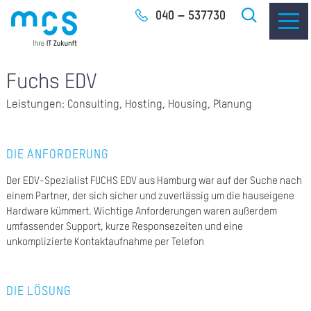
Zum
040 – 537730
Inhalt
Fuchs EDV
Leistungen: Consulting, Hosting, Housing, Planung
IT-
DIE ANFORDERUNG
I
Der EDV-Spezialist FUCHS EDV aus Hamburg war auf der Suche nach
I
einem Partner, der sich sicher und zuverlässig um die hauseigene
Hardware kümmert. Wichtige Anforderungen waren außerdem
umfassender Support, kurze Responsezeiten und eine
CLO
unkomplizierte Kontaktaufnahme per Telefon
SOF
DIE LÖSUNG
UNT