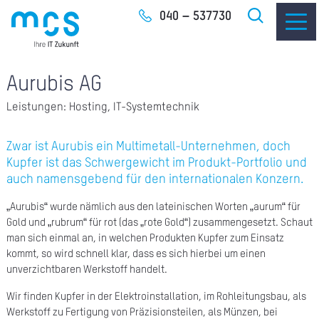
Zum
040 – 537730
Inhalt
Aurubis AG
Leistungen: Hosting, IT-Systemtechnik
IT-
Zwar ist Aurubis ein Multimetall-Unternehmen, doch
Kupfer ist das Schwergewicht im Produkt-Portfolio und
I
auch namensgebend für den internationalen Konzern.
I
„Aurubis“ wurde nämlich aus den lateinischen Worten „aurum“ für
Gold und „rubrum“ für rot (das „rote Gold“) zusammengesetzt. Schaut
CLO
man sich einmal an, in welchen Produkten Kupfer zum Einsatz
kommt, so wird schnell klar, dass es sich hierbei um einen
unverzichtbaren Werkstoff handelt.
SOF
Wir finden Kupfer in der Elektroinstallation, im Rohleitungsbau, als
UNT
Werkstoff zu Fertigung von Präzisionsteilen, als Münzen, bei