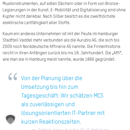
Musikinstrumenten, auf edlen Dächern oder in Form von Bronze-
A
Legierungen in der Kunst. E-Mobilität und Digitalisierung sind ohne
Kupfer nicht denkbar. Nach Silber besitzt es die zweithöchste
Ü
elektrische Leitfähigkeit aller Stoffe.
Z
Kaum ein anderes Unternehmen ist mit der Peute im Hamburger
P
Stadtteil Veddel mehr verbunden als die Aurubis AG, die sich bis
2009 noch Norddeutsche Affinerie AG nannte. Die Firmenhistorie
R
reicht in ihren Anfängen zurück bis ins 18. Jahrhundert. Die „Affi“,
N
wie man sie in Hamburg meist nannte, wurde 1866 gegründet.
K
Von der Planung über die
KAR
Umsetzung bis hin zum
Tagesgeschäft: Wir schätzen MCS
PR
als zuverlässigen und
lösungsorientierten IT-Partner mit
kurzen Reaktionszeiten.