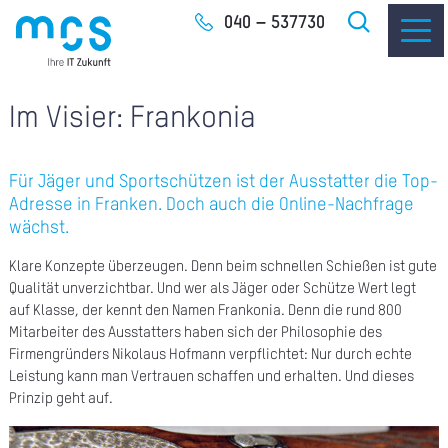
Zum
040 – 537730
Inhalt
Im Visier: Frankonia
Für Jäger und Sportschützen ist der Ausstatter die Top-
Adresse in Franken. Doch auch die Online-Nachfrage
IT-
wächst.
I
Klare Konzepte überzeugen. Denn beim schnellen Schießen ist gute
I
Qualität unverzichtbar. Und wer als Jäger oder Schütze Wert legt
auf Klasse, der kennt den Namen Frankonia. Denn die rund 800
CLO
Mitarbeiter des Ausstatters haben sich der Philosophie des
Firmengründers Nikolaus Hofmann verpflichtet: Nur durch echte
Leistung kann man Vertrauen schaffen und erhalten. Und dieses
SOF
Prinzip geht auf.
UNT