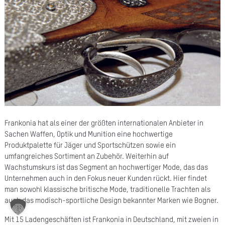
A
Ü
Z
P
R
N
K
Frankonia hat als einer der größten internationalen Anbieter in
Sachen Waffen, Optik und Munition eine hochwertige
Produktpalette für Jäger und Sportschützen sowie ein
KAR
umfangreiches Sortiment an Zubehör. Weiterhin auf
Wachstumskurs ist das Segment an hochwertiger Mode, das das
Unternehmen auch in den Fokus neuer Kunden rückt. Hier findet
PR
man sowohl klassische britische Mode, traditionelle Trachten als
auch das modisch-sportliche Design bekannter Marken wie Bogner.
Mit 15 Ladengeschäften ist Frankonia in Deutschland, mit zweien in