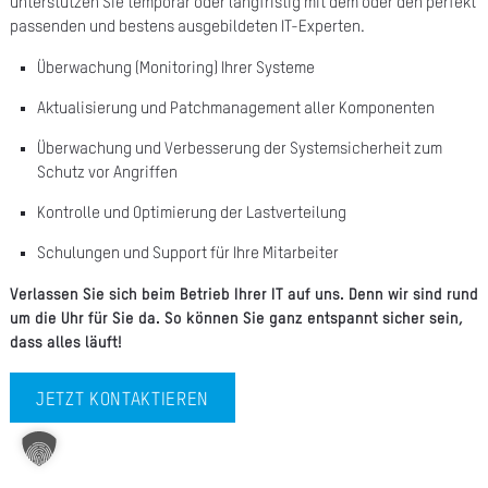
unterstützen Sie temporär oder langfristig mit dem oder den perfekt
A
passenden und bestens ausgebildeten IT-Experten.
Ü
Überwachung (Monitoring) Ihrer Systeme
Z
Aktualisierung und Patchmanagement aller Komponenten
P
Überwachung und Verbesserung der Systemsicherheit zum
Schutz vor Angriffen
R
Kontrolle und Optimierung der Lastverteilung
N
Schulungen und Support für Ihre Mitarbeiter
K
Verlassen Sie sich beim Betrieb Ihrer IT auf uns. Denn wir sind rund
um die Uhr für Sie da. So können Sie ganz entspannt sicher sein,
KAR
dass alles läuft!
PR
JETZT KONTAKTIEREN