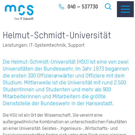
Zum
040 – 537730
Inhalt
Helmut-Schmidt-Universität
Leistungen: IT-Systemtechnik, Support
IT-
Die Helmut-Schmidt-Universität (HSU) ist eine von zwei
Universitäten der Bundeswehr. Im Jahr 1973 begannen
I
die ersten 300 Offizieranwärter und Offiziere mit dem
I
Studium. Mittlerweile ist die Universität mit rund 2.500
Studentinnen und Studenten und mehr als 900
Mitarbeiterinnen und Mitarbeitern die größte
CLO
Dienststelle der Bundeswehr in der Hansestadt.
Die HSU ist ein Ort der Wissenschaft. Sie vereint eine
SOF
außergewöhnliche Kombination an unterschiedlichen Fakultäten
an einer Universität: Geistes-, Ingenieurs-, Wirtschafts- und
UNT