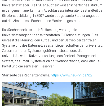
Sozialwissenschaften finden sich unter dem Dach einer einzigen
Universität wieder. Die HSU erlaubt ein wissenschaftliches Studium
A
mit allgemein anerkanntem Abschluss als integraler Bestandteil der
Ü
Offiziersausbildung. In 2007 wurde das gesamte Studienangebot
auf die Abschlüsse Bachelor und Master umgestellt.
Z
Das Rechenzentrum der HSU Hamburg versorgt die
P
Universitätsangehörigen mit zentralen IT-Dienstleistungen. Dies
R
umfasst die Planung, den Aufbau und den Betrieb der zentralen
Systeme und des Datennetzes aller Liegenschaften der Universität.
N
Zu den zentralen Systemen gehören insbesondere die
universitätsweite Nutzerverwaltung, das Content-Management-
K
System, das Email-System auch per Weboberfläche, das Campus-
Portal und die zentralen Fileserver.
KAR
Startseite des Rechenzentrums:
https://www.hsu-hh.de/rz/
PR