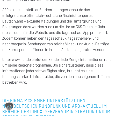
Auslandsrundfunkanstalt Deutsche Welle.
A
ARD-aktuell erstellt außerdem mit tagesschau.de das
Ü
erfolgreichste öffentlich-rechtliche Nachrichtenportal in
Deutschland – aktuelle Meldungen und die Hintergründe und
Z
Erklärungen dazu werden rund um die Uhr an 365 Tagen im Jahr
crossmedial für die Website und die tagesschau-App produziert.
P
Zudem können neben den tagesschau-, tagesthemen- und
R
nachtmagazin-Sendungen zahlreiche Video- und Audio-Beiträge
der Korrespondent*innen in In- und Ausland abgerufen werden.
N
Unter www.ndr.de bietet der Sender jede Menge Informationen rund
K
um seine Regionalprogramme. Um sicherzustellen, dass diese
Informationen jederzeit verfügbar sind, braucht es eine
KAR
leistungsstarke IT-Infrastruktur, die von den hauseigenen IT-Teams
betrieben wird.
PR
DIE FIRMA MCS GMBH UNTERSTÜTZT DEN
NORDDEUTSCHEN RUNDFUNK UND ARD-AKTUELL IM
BEREICH DER LINUX-SERVERADMINISTRATION UND IM