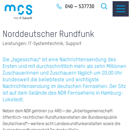
Zum
040 – 537730
Inhalt
Norddeutscher Rundfunk
Leistungen: IT-Systemtechnik, Support
IT-
Die „tagesschau“ ist eine Nachrichtensendung des
Ersten und mit durchschnittlich mehr als zehn Millionen
I
Zuschauerinnen und Zuschauern täglich um 20.00 Uhr
I
bundesweit die beliebteste und wichtigste
Nachrichtensendung im deutschen Fernsehen. Der Sitz
ist auf dem Gelände des NDR Fernsehens in Hamburg-
CLO
Lokstedt.
Neben dem NDR gehören zur ARD – der „Arbeitsgemeinschaft
SOF
öffentlich-rechtlichen Rundfunkanstalten der Bundesrepublik
Deutschland“– weitere acht Landesrundfunkanstalten sowie die
UNT