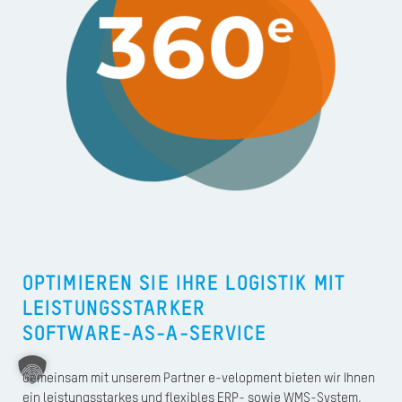
A
Ü
Z
P
R
N
K
KAR
OPTIMIEREN SIE IHRE LOGISTIK MIT
LEISTUNGSSTARKER
PR
SOFTWARE-AS-A-SERVICE
Gemeinsam mit unserem Partner e-velopment bieten wir Ihnen
ein leistungsstarkes und flexibles ERP- sowie WMS-System,