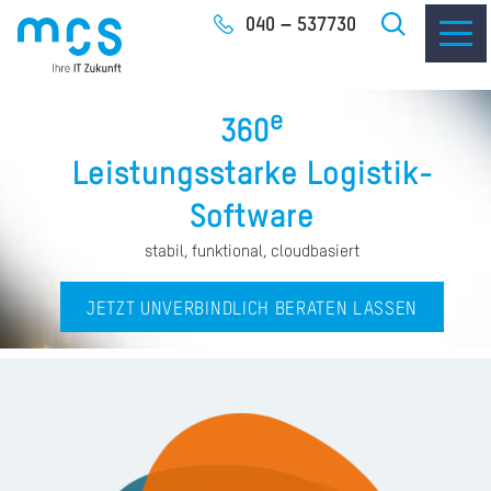
Zum
040 – 537730
Inhalt
e
360
Leistungsstarke Logistik-
Software
IT-
stabil, funktional, cloudbasiert
I
I
JETZT UNVERBINDLICH BERATEN LASSEN
CLO
SOF
UNT