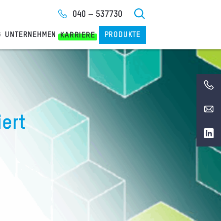
040 – 537730
G
UNTERNEHMEN
PRODUKTE
KARRIERE
iert