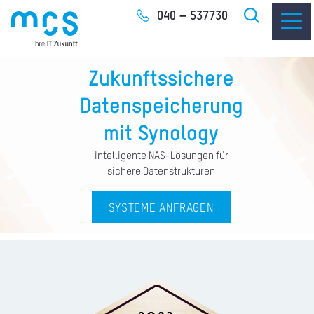
Zum
040 – 537730
Inhalt
Zukunftssichere
Datenspeicherung
mit Synology
IT-
intelligente NAS-Lösungen für
I
sichere Datenstrukturen
I
SYSTEME ANFRAGEN
CLO
SOF
UNT