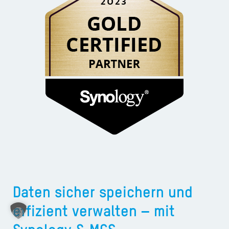
A
Ü
Z
P
R
N
K
KAR
PR
Daten sicher speichern und
effizient verwalten – mit