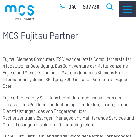
Zum
040 – 537730
Inhalt
MCS Fujitsu Partner
Fujitsu Siemens Computers (FSC) war der letzte Computerhersteller
IT-
mit deutscher Beteiligung. Das Joint Venture der Mutterkonzerne
I
Fujitsu und Siemens Computer Systems (ehemals Siemens Nixdorf
Informationssysteme (SNI)) ging 2009 mit allen Anteilen an Fujitsu
I
über.
Fujitsu Technology Solutions bietet Unternehmenskunden ein
CLO
umfassendes Portfolio von Technologieprodukten, Lösungen und
Dienstleistungen, das von Endgeräten über
SOF
Rechenzentrumslösungen, Managed und Maintenance Services und
Cloud-Lösungen bis hin zum Outsourcing reicht.
UNT
Für MCS ist Fujitsu ein langjähriger wichtiger Partner, insbesondere