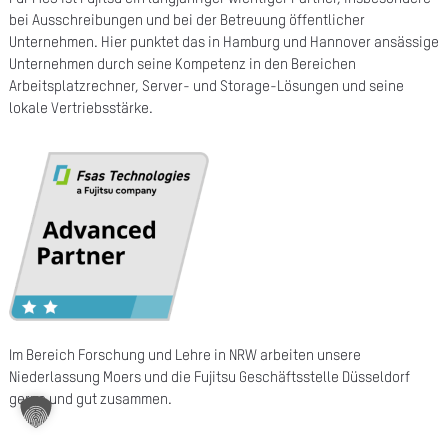
bei Ausschreibungen und bei der Betreuung öffentlicher
A
Unternehmen. Hier punktet das in Hamburg und Hannover ansässige
Ü
Unternehmen durch seine Kompetenz in den Bereichen
Arbeitsplatzrechner, Server- und Storage-Lösungen und seine
Z
lokale Vertriebsstärke.
P
R
N
K
KAR
PR
Im Bereich Forschung und Lehre in NRW arbeiten unsere
Niederlassung Moers und die Fujitsu Geschäftsstelle Düsseldorf
gerne und gut zusammen.