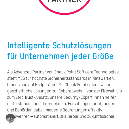
A
Ü
Z
P
Intelligente Schutzlösungen
R
für Unternehmen jeder Größe
N
K
Als Advanced Partner von Check Point Software Technologies
steht MCS für höchste Sicherheitsstandards in Netzwerken,
Clouds und auf Endgeräten. Mit Check Point setzen wir auf
KAR
ganzheitliche Lösungen zur Cyberabwehr – von der Firewall bis
zum Zero Trust-Ansatz. Unsere Security-Expert:innen helfen
PR
mittelständischen Unternehmen, Forschungseinrichtungen
und Behörden dabei, moderne Bedrohungen effektiv
abzuwehren – automatisiert, skalierbar und zukunftssicher.