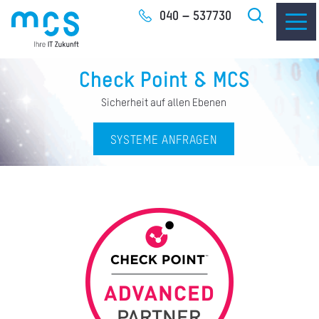
Zum
040 – 537730
Inhalt
Check Point & MCS
Sicherheit auf allen Ebenen
SYSTEME ANFRAGEN
IT-
I
I
CLO
SOF
UNT