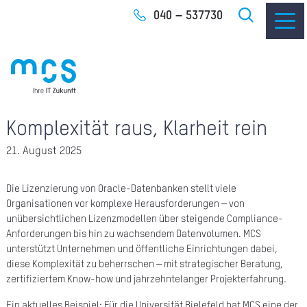
Zum
040 – 537730
Inhalt
Komplexität raus, Klarheit rein
IT-
21. August 2025
I
I
Die Lizenzierung von Oracle-Datenbanken stellt viele
Organisationen vor komplexe Herausforderungen – von
unübersichtlichen Lizenzmodellen über steigende Compliance-
CLO
Anforderungen bis hin zu wachsendem Datenvolumen. MCS
unterstützt Unternehmen und öffentliche Einrichtungen dabei,
SOF
diese Komplexität zu beherrschen – mit strategischer Beratung,
zertifiziertem Know-how und jahrzehntelanger Projekterfahrung.
UNT
Ein aktuelles Beispiel: Für die Universität Bielefeld hat MCS eine der