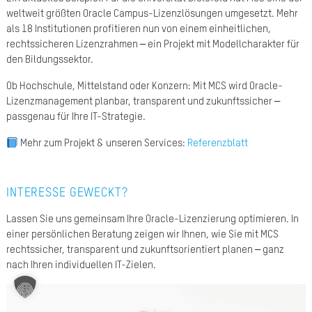
weltweit größten Oracle Campus-Lizenzlösungen umgesetzt. Mehr
A
als 18 Institutionen profitieren nun von einem einheitlichen,
Ü
rechtssicheren Lizenzrahmen – ein Projekt mit Modellcharakter für
den Bildungssektor.
Z
Ob Hochschule, Mittelstand oder Konzern: Mit MCS wird Oracle-
P
Lizenzmanagement planbar, transparent und zukunftssicher –
R
passgenau für Ihre IT-Strategie.
N
Mehr zum Projekt & unseren Services:
Referenzblatt
K
INTERESSE GEWECKT?
KAR
Lassen Sie uns gemeinsam Ihre Oracle-Lizenzierung optimieren. In
einer persönlichen Beratung zeigen wir Ihnen, wie Sie mit MCS
PR
rechtssicher, transparent und zukunftsorientiert planen – ganz
nach Ihren individuellen IT-Zielen.