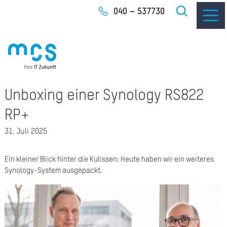
Zum
040 – 537730
Inhalt
Unboxing einer Synology RS822
IT-
RP+
I
31. Juli 2025
I
Ein kleiner Blick hinter die Kulissen: Heute haben wir ein weiteres
CLO
Synology-System ausgepackt.
SOF
UNT