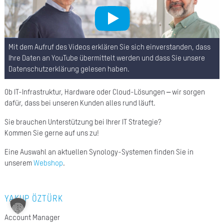
A
Ü
Mit dem Aufruf des Videos erklären Sie sich einverstanden, dass
Z
Ihre Daten an YouTube übermittelt werden und dass Sie unsere
P
Datenschutzerklärung
gelesen haben.
R
Ob IT-Infrastruktur, Hardware oder Cloud-Lösungen – wir sorgen
N
dafür, dass bei unseren Kunden alles rund läuft.
K
Sie brauchen Unterstützung bei Ihrer IT Strategie?
Kommen Sie gerne auf uns zu!
KAR
Eine Auswahl an aktuellen Synology-Systemen finden Sie in
unserem
Webshop
.
PR
YAKUP ÖZTÜRK
Account Manager