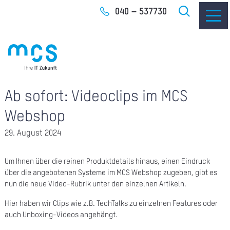
Zum
040 – 537730
Inhalt
Ab sofort: Videoclips im MCS
IT-
Webshop
I
29. August 2024
I
Um Ihnen über die reinen Produktdetails hinaus, einen Eindruck
CLO
über die angebotenen Systeme im MCS Webshop zugeben, gibt es
nun die neue Video-Rubrik unter den einzelnen Artikeln.
SOF
Hier haben wir Clips wie z.B. TechTalks zu einzelnen Features oder
auch Unboxing-Videos angehängt.
UNT