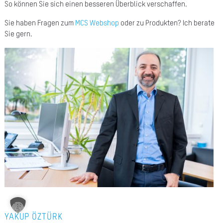
So können Sie sich einen besseren Überblick verschaffen.
A
Sie haben Fragen zum
MCS Webshop
oder zu Produkten? Ich berate
Ü
Sie gern.
Z
P
R
N
K
KAR
PR
YAKUP ÖZTÜRK