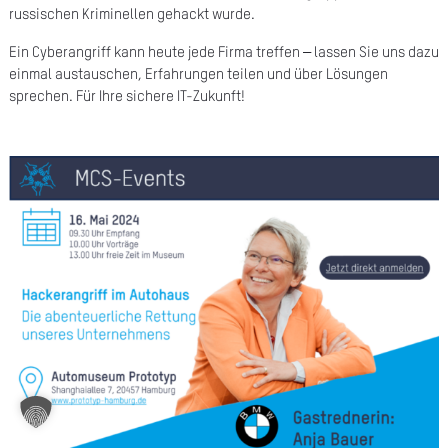
russischen Kriminellen gehackt wurde.
A
Ein Cyberangriff kann heute jede Firma treffen – lassen Sie uns dazu
Ü
einmal austauschen, Erfahrungen teilen und über Lösungen
Z
sprechen. Für Ihre sichere IT-Zukunft!
P
R
N
K
KAR
PR