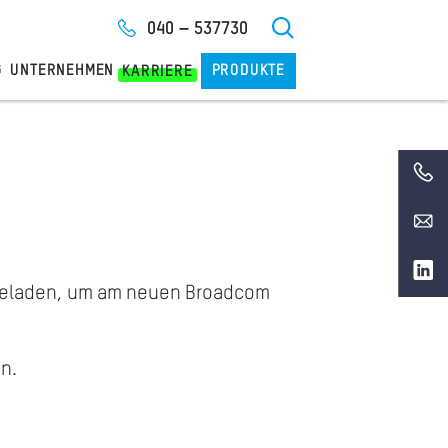
040 – 537730
G
UNTERNEHMEN
PRODUKTE
KARRIERE
geladen, um am neuen Broadcom
n.