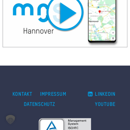
A
Ü
Z
P
R
N
K
KAR
KONTAKT
IMPRESSUM
LINKEDIN
PR
DATENSCHUTZ
YOUTUBE