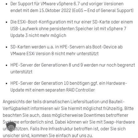
Der Support für VMware vSphere 6.7 und voriger Versionen
A
endet mit dem 15.Oktober 2022 (EoGS – End of General Support)
Ü
Die ESXi-Boot-Konfiguration mit nur einer SD-Karte oder einem
USB-Laufwerk ohne persistenten Speicher ist mit vSphere 7
Z
Update 3 nicht mehr möglich
P
SD-Karten werden u.a. in HPE-Servern als Boot-Device ab
R
VMware ESXi Version 8 nicht mehr unterstützt
N
HPE-Server der Generationen 8 und 9 werden nur noch begrenzt
unterstützt
K
HPE-Server der Generation 10 benötigen ggf. ein Hardware-
Update mit einem separaten RAID Controller
KAR
Angesichts der teils dramatischen Liefersituation und Bauteil-
Verfügbarkeit informieren wir Sie hiermit möglichst frühzeitig. Bitte
PR
beachten Sie auch, dass möglicherweise Downtimes betroffener
Systeme erforderlich sind. Dabei können wir Sie mit Swap-Hardware
unterstützen. Falls Ihre Infrastruktur betroffen ist, oder Sie sich
unsicher sind, kommen Sie einfach auf uns zu.