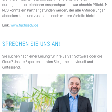
durchgehend erreichbarer Ansprechpartner war ohnehin Pflicht. Mit
A
MCS konnte ein Partner gefunden werden, der alle Anforderungen
Ü
abdecken kann und zusätzlich noch weitere Vorteile bietet.
Z
Link:
www.fuchsedv.de
P
R
SPRECHEN SIE UNS AN!
N
Sie suchen nach einer Lösung für Ihre Server, Software oder die
K
Cloud? Unsere Experten beraten Sie gerne individuell und
umfassend.
KAR
PR