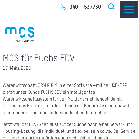
Zum
040 – 537730
Inhalt
MCS für Fuchs EDV
IT-
17. März 2022
I
I
Warenwirtschaft, CRM & PIM in einer Software – mit deLUXE-ERP
bietet unser Kunde FUCHS EDV ein intelligentes
Warenwirtschaftssystem für den Multichannel Handel. Damit
CLO
bedient das Hamburger Unternehmen die Bedürfnisse europaweit
agierender kleiner und mittelständischer Unternehmen.
SOF
Jetzt war der EDV-Spezialist auf der Suche nach einer Server- und
Housing-Lösung, die individuell und flexibel sein sollte. Der Service
UNT
drumherum durfte natürlich auch nicht fehlen. Und ein