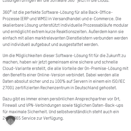
Lösungen bringen wir die Software 360
jetzt in die Cloud.
A
e
360
ist die perfekte Software-Lösung für alle Back-Office-
Ü
Prozesse (ERP und WMS) in Versandhandel und e-Commerce. Die
skalierbare Lösung unterstützt individuelle Prozessabläufe modular
Z
und ermöglicht extrem kurze Reaktionszeiten. Außerdem kann sie
einfach mit allen marktrelevanten Dienstleistern verbunden werden
P
und individuell aufgebaut und ausgestattet werden.
R
Um die Möglichkeiten dieser Software-Lösung fit für die Zukunft zu
N
machen, haben wir jetzt gemeinsam eine sichere und schnelle
Cloud-Variante erstellt, die alle Vorteile der On-Premise-Lösung mit
K
den Benefits einer Online-Version verbindet. Dabei werden alle
Daten absolut sicher und zu 100% auf Servern in einem ein ISO/IEC
KAR
27001 zertifizierten Rechenzentrum in Deutschland gehostet.
Dazu gibt es immer einen persönlichen Ansprechpartner vor Ort,
PR
Firewall und VPN-Verbindungen sowie täglichen Daten-Back-ups
für maximale Sicherheit. Und selbstverständlich steht auch ein
24/7/365 Service zur Verfügung.