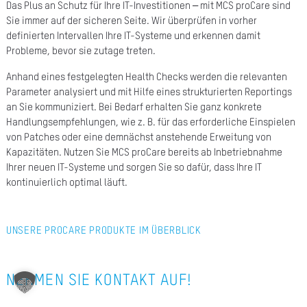
Das Plus an Schutz für Ihre IT-Investitionen – mit MCS proCare sind
A
Sie immer auf der sicheren Seite. Wir überprüfen in vorher
definierten Intervallen Ihre IT-Systeme und erkennen damit
Ü
Probleme, bevor sie zutage treten.
Z
Anhand eines festgelegten Health Checks werden die relevanten
P
Parameter analysiert und mit Hilfe eines strukturierten Reportings
an Sie kommuniziert. Bei Bedarf erhalten Sie ganz konkrete
R
Handlungsempfehlungen, wie z. B. für das erforderliche Einspielen
von Patches oder eine demnächst anstehende Erweitung von
N
Kapazitäten. Nutzen Sie MCS proCare bereits ab Inbetriebnahme
K
Ihrer neuen IT-Systeme und sorgen Sie so dafür, dass Ihre IT
kontinuierlich optimal läuft.
KAR
UNSERE PROCARE
PRODUKTE
IM ÜBERBLICK
PR
NEHMEN SIE KONTAKT AUF!