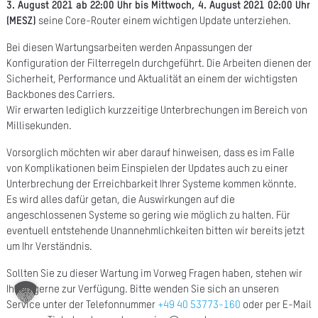
3. August 2021 ab 22:00 Uhr bis Mittwoch, 4. August 2021 02:00 Uhr
A
(MESZ)
seine Core-Router einem wichtigen Update unterziehen.
Ü
Bei diesen Wartungsarbeiten werden Anpassungen der
Konfiguration der Filterregeln durchgeführt. Die Arbeiten dienen der
Z
Sicherheit, Performance und Aktualität an einem der wichtigsten
P
Backbones des Carriers.
Wir erwarten lediglich kurzzeitige Unterbrechungen im Bereich von
R
Millisekunden.
N
Vorsorglich möchten wir aber darauf hinweisen, dass es im Falle
von Komplikationen beim Einspielen der Updates auch zu einer
K
Unterbrechung der Erreichbarkeit Ihrer Systeme kommen könnte.
Es wird alles dafür getan, die Auswirkungen auf die
KAR
angeschlossenen Systeme so gering wie möglich zu halten. Für
eventuell entstehende Unannehmlichkeiten bitten wir bereits jetzt
um Ihr Verständnis.
PR
Sollten Sie zu dieser Wartung im Vorweg Fragen haben, stehen wir
Ihnen gerne zur Verfügung. Bitte wenden Sie sich an unseren
Service unter der Telefonnummer
+49 40 53773-160
oder per E-Mail