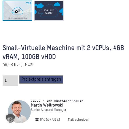
A
Ü
Z
P
Small-Virtuelle Maschine mit 2 vCPUs, 4GB
R
vRAM, 100GB vHDD
N
46,68
€
zzgl. MwSt.
K
Projektpreis anfragen
KAR
CLOUD · IHR ANSPRECHPARTNER
PR
Martin Weltrowski
Senior Account Manager
☎︎ 040 53773153
Mail schreiben