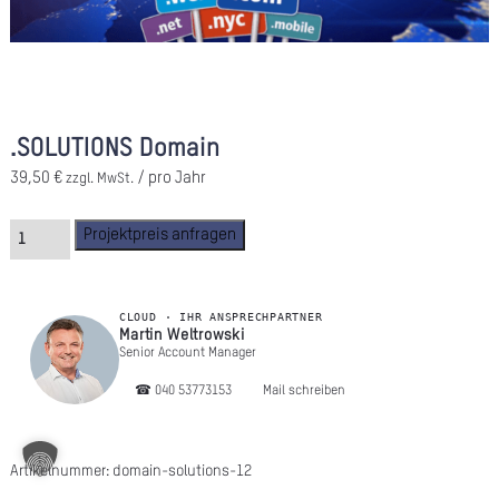
A
Ü
Z
.SOLUTIONS Domain
P
39,50
€
/ pro Jahr
zzgl. MwSt.
R
N
Projektpreis anfragen
K
CLOUD · IHR ANSPRECHPARTNER
KAR
Martin Weltrowski
Senior Account Manager
☎︎ 040 53773153
Mail schreiben
PR
Artikelnummer:
domain-solutions-12