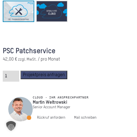
A
Ü
Z
P
PSC Patchservice
R
42,00
€
/ pro Monat
zzgl. MwSt.
N
K
Projektpreis anfragen
KAR
CLOUD · IHR ANSPRECHPARTNER
Martin Weltrowski
Senior Account Manager
PR
Rückruf anfordern
Mail schreiben