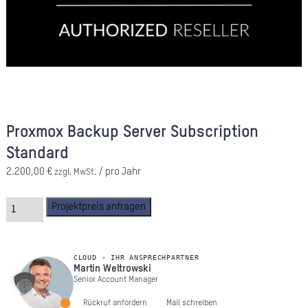
A
Ü
Z
P
R
Proxmox Backup Server Subscription
N
Standard
K
2.200,00
€
/ pro Jahr
zzgl. MwSt.
KAR
Projektpreis anfragen
PR
CLOUD · IHR ANSPRECHPARTNER
Martin Weltrowski
Senior Account Manager
Rückruf anfordern
Mail schreiben