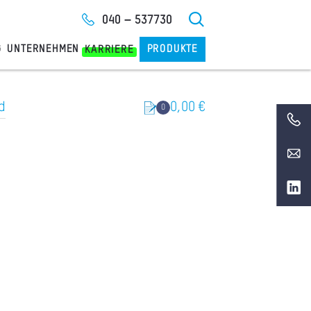
040 – 537730
G
UNTERNEHMEN
PRODUKTE
KARRIERE
d
0,00
€
0