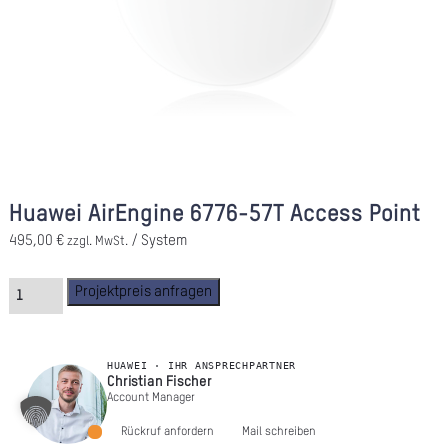
A
Ü
Z
P
R
N
Huawei AirEngine 6776-57T Access Point
K
495,00
€
/ System
zzgl. MwSt.
Projektpreis anfragen
KAR
PR
HUAWEI · IHR ANSPRECHPARTNER
Christian Fischer
Account Manager
Rückruf anfordern
Mail schreiben