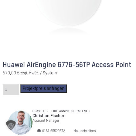
A
Ü
Z
P
R
N
Huawei AirEngine 6776-56TP Access Point
K
570,00
€
/ System
zzgl. MwSt.
Projektpreis anfragen
KAR
PR
HUAWEI · IHR ANSPRECHPARTNER
Christian Fischer
Account Manager
☎︎ 0151 65522672
Mail schreiben