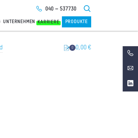
040 – 537730
G
UNTERNEHMEN
PRODUKTE
KARRIERE
d
0,00
€
0