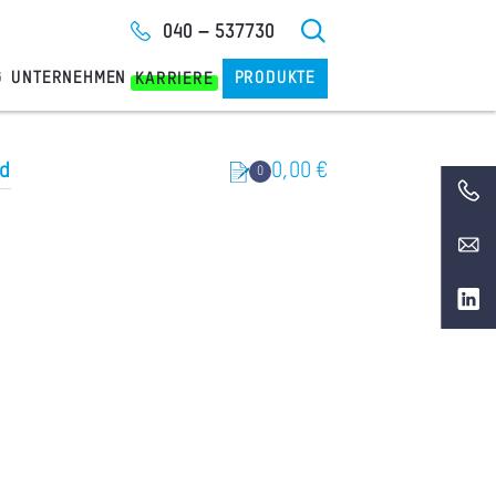
040 – 537730
G
UNTERNEHMEN
PRODUKTE
KARRIERE
ud
0,00
€
0