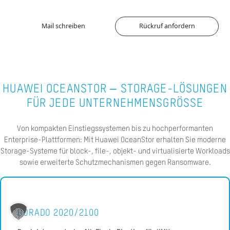
A
Mail schreiben
Rückruf anfordern
Ü
Z
P
R
HUAWEI OCEANSTOR – STORAGE-LÖSUNGEN
FÜR JEDE UNTERNEHMENSGRÖSSE
N
K
Von kompakten Einstiegssystemen bis zu hochperformanten
Enterprise-Plattformen: Mit Huawei OceanStor erhalten Sie moderne
Storage-Systeme für block-, file-, objekt- und virtualisierte Workloads
KAR
sowie erweiterte Schutzmechanismen gegen Ransomware.
PR
DORADO 2020/2100