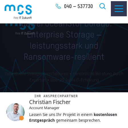
Zum
040 – 537730
Inhalt
Huawei OceanStor Dorado.
Enterprise Storage –
leistungsstark und
Ransomware-resilient
IT-
I
Individuelle Storage-Architekturen • Persönliche Beratung durch
I
Experten • Über 25 Jahre IT-Erfahrung
CLO
IHR ANSPRECHPARTNER
Christian Fischer
Account Manager
SOF
Lassen Sie uns Ihr Projekt in einem
kostenlosen
Erstgespräch
gemeinsam besprechen.
UNT